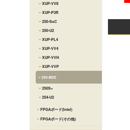
XUP-VV8
XUP-P3R
250-SoC
250-U2
XUP-PL4
XUP-VV4
XUP-VVH
XUP-VVP
250-M2D
250S+
254-U2
FPGAボード(Intel)
FPGAボード(その他)