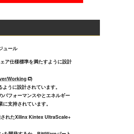
 モジュール
ドウェア仕様標準を満たすように設計
ver/Working
)
で動作するように設計されています。
のパフォーマンスやとエネルギー
業に支持されています。
nx Kintex UltraScale+
開発するか、BittWareパート