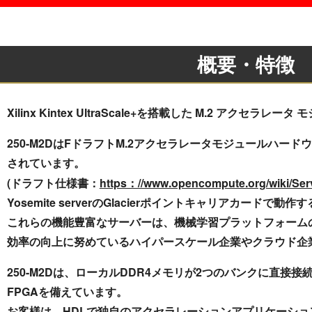
概要・特徴
Xilinx Kintex UltraScale+を搭載した M.2 アクセラレータ
250-M2DはFドラフトM.2アクセラレータモジュールハー
されています。
(ドラフト仕様書：
https：//www.opencompute.org/wiki/Ser
Yosemite serverのGlacierポイントキャリアカード
これらの機能豊富なサーバーは、機械学習プラットフォーム
効率の向上に努めているハイパースケール企業やクラウド企
250-M2Dは、ローカルDDR4メモリが2つのバンクに直接接続されたXili
FPGAを備えています。
お客様は、HDLで独自のアクセラレーションアプリケーションを