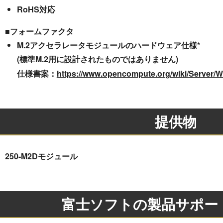
RoHS対応
■フォームファクタ
M.2アクセラレータモジュールのハードウェア仕様*
(標準M.2用に設計されたものではありません)
仕様書案：
https://www.opencompute.org/wiki/Server/W
提供物
250-M2Dモジュール
富士ソフトの製品サポー