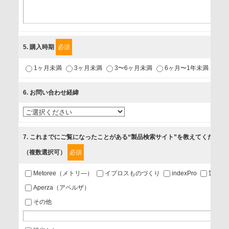
〒231-8008 神奈川県横浜市中区桜木町1-1
利用目的
5
. 購入時期
必須
1.当社が取り扱う商品・サービスに関するご案内
1ヶ月未満
3ヶ月未満
3〜6ヶ月未満
6ヶ月〜1年未満
未
2.当社が開催（主催・共催・協賛）するセミナーなど、各種イ
ベントのお知らせ
6
. お問い合わせ経緯
3.お客様の業務内容、及び興味、関心に応じた情報の提供
4.お客様満足度調査等のアンケートの依頼
5.お問い合わせまたはご依頼等への対応
7
. これまでにご覧になったことがある“製品検索サイト”を教えてください
（複数選択可）
必須
第三者提供の有無
あり
Metoree（メトリ―）
イプロスものづくり
indexPro
製品ナ
Aperza（アペルザ）
a.個人情報の提供・利用目的
その他
当該企業/団体のサービス等のご案内及び当該企業/団体からの
情報を提供するため