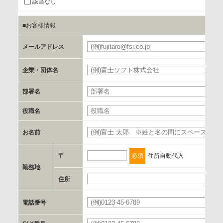
該当なし
■お客様情報
b.第三者に提供される個人データの項目
お客様のご氏名、フリガナ、企業・団体名、部署名、役職、
メールアドレス
必
郵便番号、住所、電話番号、FAX番号、メールアドレス
企業・団体名
必
c.第三者への提供の手段または手法
部署名
書類の送付又は電子的な方法
役職名
d.提供先および管理者
お名前
必
当社とイベント/セミナーを共同で開催する企業/団体
〒
必須
住所自動代入
e.個人情報取り扱いに関する契約
勤務地
当社と当該企業/団体とは、個人情報取扱に関する覚書の締結
住所
必
を行います。
電話番号
必
委託の有無