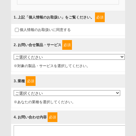
当社では、「個人情報保護方針」に基き、個人情報保護の取
組みを行っています。
1
. 上記「個人情報のお取扱い」をご覧ください。
必須
ご入力頂いたお客様の情報は、個人情報保護方針に則り適切
個人情報のお取扱いに同意する
に取扱い、これらで定める範囲内で、サービスの提供やご案
内等のために利用させていただいております。
2
. お問い合せ製品・サービス
必須
情報を提供されるお客様（本人）に対して、情報の収集目
的、管理者、提供の有無、情報提供の任意性や権利について
※対象の製品・サービスを選択してください。
確認し、当社への情報提供がお客様の懸念にならないよう
に、以下の同意を得たいと存じますので、宜しくお願い申し
3
. 業種
必須
上げます。
事業者名
※あなたの業種を選択してください。
富士ソフト株式会社
4
. お問い合わせ内容
必須
個人情報保護責任者
個人情報保護管理担当役員