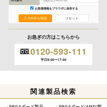
FAX番号
なし
お客様情報をブラウザに保存する
入力内容を確認
リセット
保有個人データの開示等および問合わせ窓口について
ご本人からの求めにより、当社が保有する保有個人データの
利用目的の通知、開示、内容の訂正、追加または削除、利用
お急ぎの方はこちらから
の停止、消去および 第三者への提供の停止（「開示等」とい
います。）に応じます。
0120-593-111
開示等のご請求は、下記お問い合わせ先窓口へご連絡願いま
平日9:00〜17:00
す。
情報提供の任意性及び情報を与えなかった場合に本人に生じ
る結果
情報提供は任意ですが、情報を提供しなかった場合、情報の
関連製品検索
項目によってはお問い合わせ等に
ご回答できない場合がございます。
FPGAボード製品
FPGAボード(AMD)製