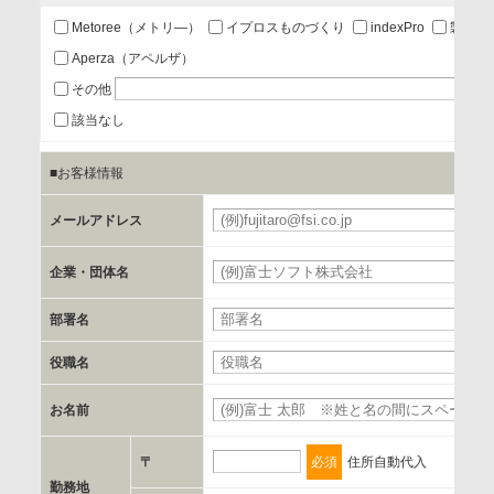
あり
Metoree（メトリ―）
イプロスものづくり
indexPro
製品ナ
Aperza（アペルザ）
a.個人情報の提供・利用目的
その他
当該企業/団体のサービス等のご案内及び当該企業/団体からの
該当なし
情報を提供するため
■お客様情報
b.第三者に提供される個人データの項目
メールアドレス
お客様のご氏名、フリガナ、企業・団体名、部署名、役職、
郵便番号、住所、電話番号、FAX番号、メールアドレス
企業・団体名
部署名
c.第三者への提供の手段または手法
書類の送付又は電子的な方法
役職名
お名前
d.提供先および管理者
当社とイベント/セミナーを共同で開催する企業/団体
〒
必須
住所自動代入
勤務地