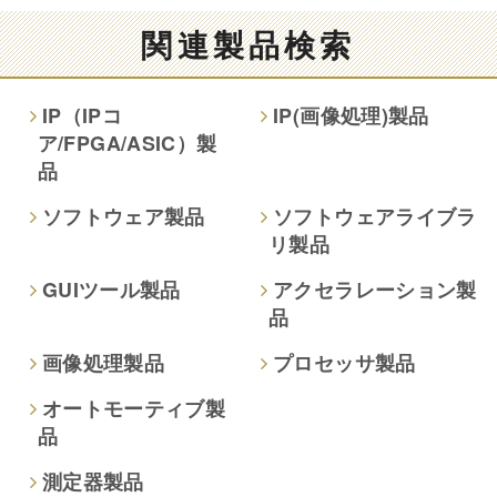
る結果
関連製品検索
情報提供は任意ですが、情報を提供しなかった場合、情報の
項目によってはお問い合わせ等に
IP（IPコ
IP(画像処理)製品
ご回答できない場合がございます。
ア/FPGA/ASIC）製
品
本人が容易に認識できない方法による取得
なし
ソフトウェア製品
ソフトウェアライブラ
リ製品
個人情報保護への取り組み
GUIツール製品
アクセラレーション製
品
画像処理製品
プロセッサ製品
オートモーティブ製
品
測定器製品