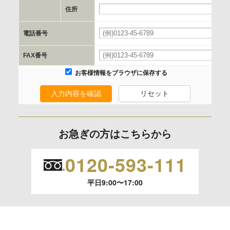
e.個人情報取り扱いに関する契約
住所
当社と当該企業/団体とは、個人情報取扱に関する覚書の締結
電話番号
を行います。
FAX番号
委託の有無
お客様情報をブラウザに保存する
なし
入力内容を確認
リセット
保有個人データの開示等および問合わせ窓口について
ご本人からの求めにより、当社が保有する保有個人データの
お急ぎの方はこちらから
利用目的の通知、開示、内容の訂正、追加または削除、利用
の停止、消去および 第三者への提供の停止（「開示等」とい
0120-593-111
います。）に応じます。
平日9:00〜17:00
開示等のご請求は、下記お問い合わせ先窓口へご連絡願いま
す。
情報提供の任意性及び情報を与えなかった場合に本人に生じ