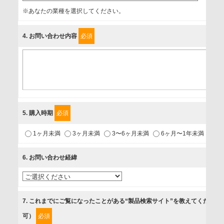
事業者名
※あなたの業種を選択してください。
富士ソフト株式会社
4
. お問い合わせ内容
必須
個人情報保護責任者
個人情報保護管理担当役員
〒231-8008 神奈川県横浜市中区桜木町1-1
利用目的
5
. 購入時期
必須
1.当社が取り扱う商品・サービスに関するご案内
1ヶ月未満
3ヶ月未満
3〜6ヶ月未満
6ヶ月〜1年未満
未
2.当社が開催（主催・共催・協賛）するセミナーなど、各種イ
ベントのお知らせ
6
. お問い合わせ経緯
3.お客様の業務内容、及び興味、関心に応じた情報の提供
4.お客様満足度調査等のアンケートの依頼
5.お問い合わせまたはご依頼等への対応
7
. これまでにご覧になったことがある“製品検索サイト”を教えてください
可）
必須
第三者提供の有無