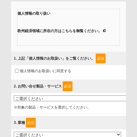
個人情報の取り扱い
欧州経済領域に所在の方はこちらを御覧ください。
当社では、「個人情報保護方針」に基き、個人情報保護の取
組みを行っています。
1
. 上記「個人情報のお取扱い」をご覧ください。
必須
ご入力頂いたお客様の情報は、個人情報保護方針に則り適切
個人情報のお取扱いに同意する
に取扱い、これらで定める範囲内で、サービスの提供やご案
内等のために利用させていただいております。
2
. お問い合せ製品・サービス
必須
情報を提供されるお客様（本人）に対して、情報の収集目
的、管理者、提供の有無、情報提供の任意性や権利について
※対象の製品・サービスを選択してください。
確認し、当社への情報提供がお客様の懸念にならないよう
に、以下の同意を得たいと存じますので、宜しくお願い申し
3
. 業種
必須
上げます。