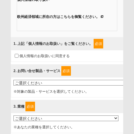
欧州経済領域に所在の方はこちらを御覧ください。
当社では、「個人情報保護方針」に基き、個人情報保護の取
組みを行っています。
1
. 上記「個人情報のお取扱い」をご覧ください。
必須
ご入力頂いたお客様の情報は、個人情報保護方針に則り適切
個人情報のお取扱いに同意する
に取扱い、これらで定める範囲内で、サービスの提供やご案
内等のために利用させていただいております。
2
. お問い合せ製品・サービス
必須
情報を提供されるお客様（本人）に対して、情報の収集目
的、管理者、提供の有無、情報提供の任意性や権利について
※対象の製品・サービスを選択してください。
確認し、当社への情報提供がお客様の懸念にならないよう
に、以下の同意を得たいと存じますので、宜しくお願い申し
3
. 業種
必須
上げます。
事業者名
※あなたの業種を選択してください。
富士ソフト株式会社