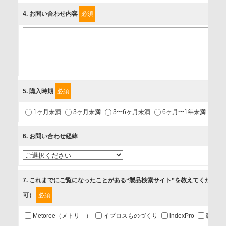
4
. お問い合わせ内容
必須
個人情報保護責任者
個人情報保護管理担当役員
〒231-8008 神奈川県横浜市中区桜木町1-1
利用目的
5
. 購入時期
必須
1.当社が取り扱う商品・サービスに関するご案内
1ヶ月未満
3ヶ月未満
3〜6ヶ月未満
6ヶ月〜1年未満
未
2.当社が開催（主催・共催・協賛）するセミナーなど、各種イ
ベントのお知らせ
6
. お問い合わせ経緯
3.お客様の業務内容、及び興味、関心に応じた情報の提供
4.お客様満足度調査等のアンケートの依頼
5.お問い合わせまたはご依頼等への対応
7
. これまでにご覧になったことがある“製品検索サイト”を教えてください
可）
必須
第三者提供の有無
あり
Metoree（メトリ―）
イプロスものづくり
indexPro
製品ナ