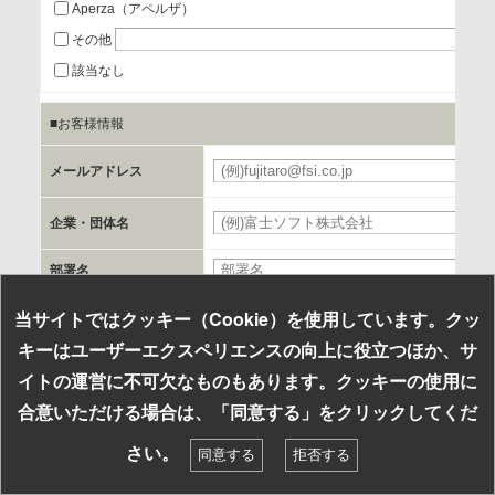
Aperza（アペルザ）
a.個人情報の提供・利用目的
その他
当該企業/団体のサービス等のご案内及び当該企業/団体からの
該当なし
情報を提供するため
■お客様情報
b.第三者に提供される個人データの項目
メールアドレス
お客様のご氏名、フリガナ、企業・団体名、部署名、役職、
郵便番号、住所、電話番号、FAX番号、メールアドレス
企業・団体名
部署名
c.第三者への提供の手段または手法
書類の送付又は電子的な方法
役職名
当サイトではクッキー（Cookie）を使用しています。クッ
キーはユーザーエクスペリエンスの向上に役立つほか、サ
お名前
d.提供先および管理者
イトの運営に不可欠なものもあります。クッキーの使用に
当社とイベント/セミナーを共同で開催する企業/団体
お探しの組み込み製品はキーワードで検索！
合意いただける場合は、「同意する」をクリックしてくだ
〒
必須
住所自動代入
勤務地
検索
さい。
同意する
拒否する
e.個人情報取り扱いに関する契約
住所
当社と当該企業/団体とは、個人情報取扱に関する覚書の締結