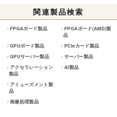
情報提供は任意ですが、情報を提供しなかった場合、情報の
関連製品検索
項目によってはお問い合わせ等に
ご回答できない場合がございます。
FPGAボード製品
FPGAボード(AMD)製
品
本人が容易に認識できない方法による取得
なし
GPUボード製品
PCIeカード製品
GPUサーバー製品
サーバー製品
個人情報保護への取り組み
アクセラレーション
AI製品
製品
アミューズメント製
品
画像処理製品