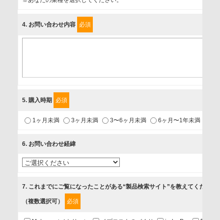
富士ソフト株式会社
4
. お問い合わせ内容
必須
個人情報保護責任者
個人情報保護管理担当役員
〒231-8008 神奈川県横浜市中区桜木町1-1
利用目的
5
. 購入時期
必須
1.当社が取り扱う商品・サービスに関するご案内
1ヶ月未満
3ヶ月未満
3〜6ヶ月未満
6ヶ月〜1年未満
未
2.当社が開催（主催・共催・協賛）するセミナーなど、各種イ
ベントのお知らせ
6
. お問い合わせ経緯
3.お客様の業務内容、及び興味、関心に応じた情報の提供
4.お客様満足度調査等のアンケートの依頼
5.お問い合わせまたはご依頼等への対応
7
. これまでにご覧になったことがある“製品検索サイト”を教えてください
（複数選択可）
必須
第三者提供の有無
あり