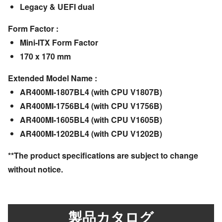
Legacy & UEFI dual
Form Factor :
Mini-ITX Form Factor
170 x 170 mm
Extended Model Name :
AR400MI-1807BL4 (with CPU V1807B)
AR400MI-1756BL4 (with CPU V1756B)
AR400MI-1605BL4 (with CPU V1605B)
AR400MI-1202BL4 (with CPU V1202B)
**The product specifications are subject to change
without notice.
製品カタログ