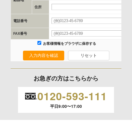
当社と当該企業/団体とは、個人情報取扱に関する覚書の締結
住所
必
を行います。
電話番号
必
委託の有無
FAX番号
なし
お客様情報をブラウザに保存する
入力内容を確認
リセット
保有個人データの開示等および問合わせ窓口について
ご本人からの求めにより、当社が保有する保有個人データの
利用目的の通知、開示、内容の訂正、追加または削除、利用
お急ぎの方はこちらから
の停止、消去および 第三者への提供の停止（「開示等」とい
います。）に応じます。
0120-593-111
開示等のご請求は、下記お問い合わせ先窓口へご連絡願いま
平日9:00〜17:00
す。
情報提供の任意性及び情報を与えなかった場合に本人に生じ
る結果