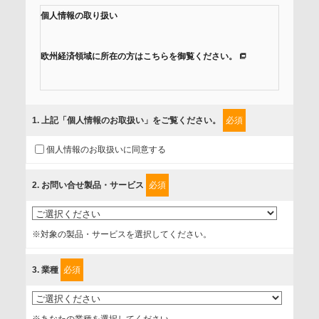
個人情報の取り扱い
欧州経済領域に所在の方はこちらを御覧ください。
当社では、「個人情報保護方針」に基き、個人情報保護の取
組みを行っています。
1
. 上記「個人情報のお取扱い」をご覧ください。
必須
ご入力頂いたお客様の情報は、個人情報保護方針に則り適切
個人情報のお取扱いに同意する
に取扱い、これらで定める範囲内で、サービスの提供やご案
内等のために利用させていただいております。
2
. お問い合せ製品・サービス
必須
情報を提供されるお客様（本人）に対して、情報の収集目
的、管理者、提供の有無、情報提供の任意性や権利について
※対象の製品・サービスを選択してください。
確認し、当社への情報提供がお客様の懸念にならないよう
に、以下の同意を得たいと存じますので、宜しくお願い申し
3
. 業種
必須
上げます。
事業者名
※あなたの業種を選択してください。