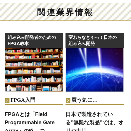
関連業界情報
組み込み開発者のための
変わらなきゃっ！日本の
FPGA教本
組み込み開発
FPGA入門
買う気に…
FPGAとは「Field
日本で製造されてい
Programmable Gate
る”無難な製品”では、オ
Array」の略。つ…
リジナリ…