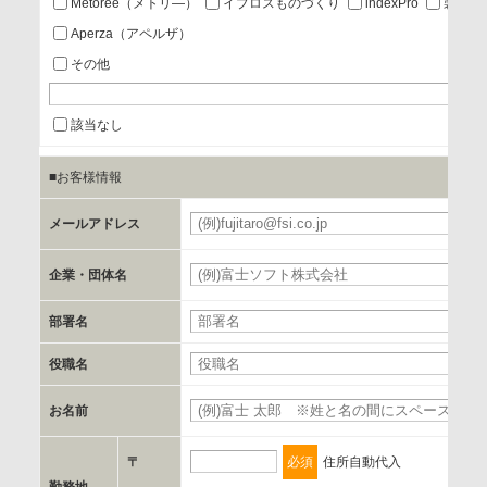
Metoree（メトリ—）
イプロスものづくり
indexPro
製品ナ
Aperza（アペルザ）
a.個人情報の提供・利用目的
その他
当該企業/団体のサービス等のご案内及び当該企業/団体からの
情報を提供するため
該当なし
■お客様情報
b.第三者に提供される個人データの項目
お客様のご氏名、フリガナ、企業・団体名、部署名、役職、
メールアドレス
必
郵便番号、住所、電話番号、FAX番号、メールアドレス
企業・団体名
必
c.第三者への提供の手段または手法
部署名
書類の送付又は電子的な方法
役職名
d.提供先および管理者
お名前
必
当社とイベント/セミナーを共同で開催する企業/団体
〒
必須
住所自動代入
e.個人情報取り扱いに関する契約
勤務地