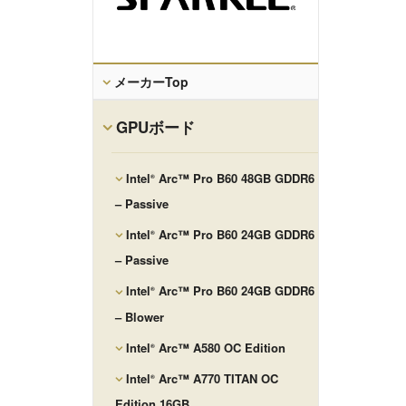
メーカーTop
GPUボード
Intel
Arc™ Pro B60 48GB GDDR6
®
– Passive
Intel
Arc™ Pro B60 24GB GDDR6
®
– Passive
Intel
Arc™ Pro B60 24GB GDDR6
®
– Blower
Intel
Arc™ A580 OC Edition
®
Intel
Arc™ A770 TITAN OC
®
Edition 16GB