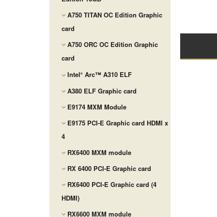
A750 TITAN OC Edition Graphic
card
A750 ORC OC Edition Graphic
card
Intel
Arc™ A310 ELF
®
A380 ELF Graphic card
E9174 MXM Module
E9175 PCI-E Graphic card HDMI x
4
RX6400 MXM module
RX 6400 PCI-E Graphic card
RX6400 PCI-E Graphic card (4
HDMI)
RX6600 MXM module