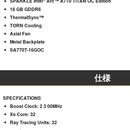
SPARKLE Intel
Arc™ A770 TITAN OC Edition
16 GB GDDR6
ThermalSync™
TORN Cooling
Axial Fan
Metal Backplate
SA770T-16GOC
仕様
SPECFICATIONS
Boost Clock: 2 3 00MHz
Xe Core: 32
Ray Tracing Units: 32