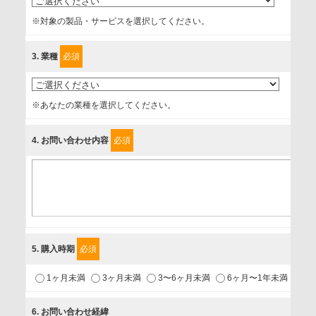
的、管理者、提供の有無、情報提供の任意性や権利について
※対象の製品・サービスを選択してください。
確認し、当社への情報提供がお客様の懸念にならないよう
に、以下の同意を得たいと存じますので、宜しくお願い申し
3
. 業種
必須
上げます。
事業者名
※あなたの業種を選択してください。
富士ソフト株式会社
4
. お問い合わせ内容
必須
個人情報保護責任者
個人情報保護管理担当役員
〒231-8008 神奈川県横浜市中区桜木町1-1
利用目的
5
. 購入時期
必須
1.当社が取り扱う商品・サービスに関するご案内
1ヶ月未満
3ヶ月未満
3〜6ヶ月未満
6ヶ月〜1年未満
未
2.当社が開催（主催・共催・協賛）するセミナーなど、各種イ
ベントのお知らせ
6
. お問い合わせ経緯