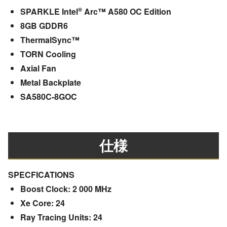
®
SPARKLE Intel
Arc™ A580 OC Edition
8GB GDDR6
ThermalSync™
TORN Cooling
Axial Fan
Metal Backplate
SA580C-8GOC
仕様
SPECFICATIONS
Boost Clock: 2 000 MHz
Xe Core: 24
Ray Tracing Units: 24