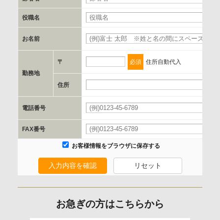
書類の送付又は電子的な方法
役職名
d.提供先および管理者
お名前
必
当社とイベント/セミナーを共同で開催する企業/団体
〒
必須
住所自動代入
e.個人情報取り扱いに関する契約
勤務地
当社と当該企業/団体とは、個人情報取扱に関する覚書の締結
住所
必
を行います。
電話番号
必
委託の有無
FAX番号
なし
お客様情報をブラウザに保存する
入力内容を確認
リセット
保有個人データの開示等および問合わせ窓口について
ご本人からの求めにより、当社が保有する保有個人データの
利用目的の通知、開示、内容の訂正、追加または削除、利用
お急ぎの方はこちらから
の停止、消去および 第三者への提供の停止（「開示等」とい