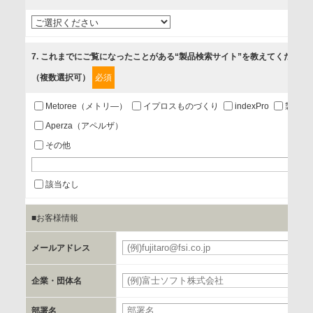
3.お客様の業務内容、及び興味、関心に応じた情報の提供
4.お客様満足度調査等のアンケートの依頼
5.お問い合わせまたはご依頼等への対応
7
. これまでにご覧になったことがある“製品検索サイト”を教えてください
（複数選択可）
必須
第三者提供の有無
あり
Metoree（メトリ—）
イプロスものづくり
indexPro
製品ナ
Aperza（アペルザ）
a.個人情報の提供・利用目的
その他
当該企業/団体のサービス等のご案内及び当該企業/団体からの
情報を提供するため
該当なし
■お客様情報
b.第三者に提供される個人データの項目
お客様のご氏名、フリガナ、企業・団体名、部署名、役職、
メールアドレス
必
郵便番号、住所、電話番号、FAX番号、メールアドレス
企業・団体名
必
c.第三者への提供の手段または手法
部署名