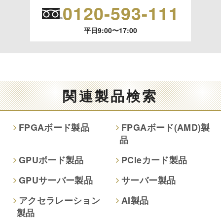
います。）に応じます。
0120-593-111
開示等のご請求は、下記お問い合わせ先窓口へご連絡願いま
平日9:00〜17:00
す。
情報提供の任意性及び情報を与えなかった場合に本人に生じ
る結果
情報提供は任意ですが、情報を提供しなかった場合、情報の
関連製品検索
項目によってはお問い合わせ等に
ご回答できない場合がございます。
FPGAボード製品
FPGAボード(AMD)製
品
本人が容易に認識できない方法による取得
なし
GPUボード製品
PCIeカード製品
GPUサーバー製品
サーバー製品
個人情報保護への取り組み
アクセラレーション
AI製品
製品