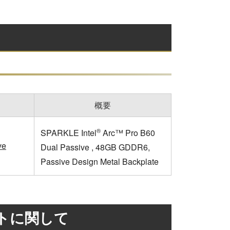
概要
®
SPARKLE Intel
Arc™ Pro B60
ve
Dual Passive , 48GB GDDR6,
Passive Design Metal Backplate
トに関して