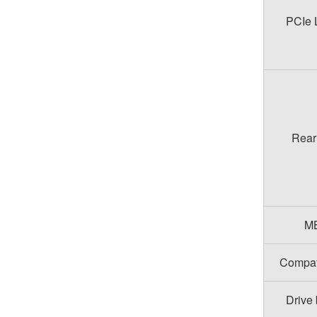
PCIe 
Rear 
MB
Compati
Drive 