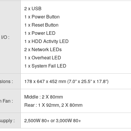
2 x USB
1 x Power Button
1 x Reset Button
1 x Power LED
 I/O :
1 x HDD Activity LED
2 x Network LEDs
1 x Overheat LED
1 x System Fail LED
ions :
178 x 647 x 452 mm (7.0” x 25.5” x 17.8”)
Middle : 2 X 80mm
 Fan :
Rear : 1 X 92mm, 2 X 80mm
upply :
2,500W 80+ or 3,000W 80+