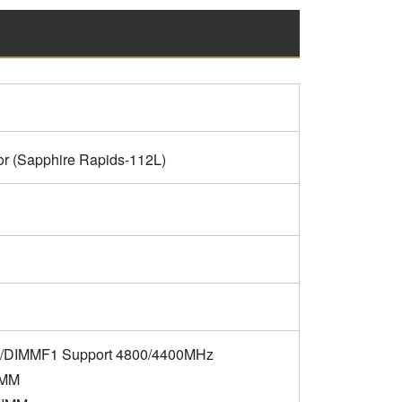
r (Sapphire Rapids-112L)
/DIMMF1 Support 4800/4400MHz
IMM