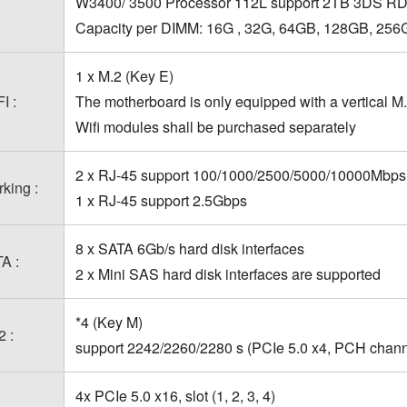
W3400/ 3500 Processor 112L support 2TB 3DS R
Capacity per DIMM: 16G , 32G, 64GB, 128GB, 25
1 x M.2 (Key E)
I :
The motherboard is only equipped with a vertical M.2
Wifi modules shall be purchased separately
2 x RJ-45 support 100/1000/2500/5000/10000Mbps
king :
1 x RJ-45 support 2.5Gbps
8 x SATA 6Gb/s hard disk interfaces
A :
2 x Mini SAS hard disk interfaces are supported
*4 (Key M)
2 :
support 2242/2260/2280 s (PCIe 5.0 x4, PCH chann
4x PCIe 5.0 x16, slot (1, 2, 3, 4)