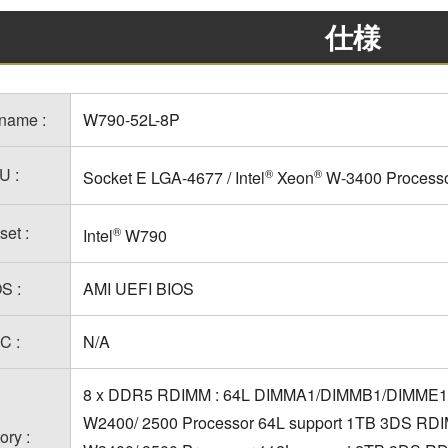
仕様
name :
W790-52L-8P
U :
®
®
Socket E LGA-4677 / Intel
Xeon
W-3400 Processo
set :
®
Intel
W790
S :
AMI UEFI BIOS
C :
N/A
8 x DDR5 RDIMM : 64L DIMMA1/DIMMB1/DIMME1
W2400/ 2500 Processor 64L support 1TB 3DS RD
ry :