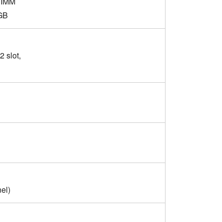
DIMM
6GB
 slot,
el)