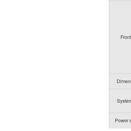
Front
Dimens
System
Power s