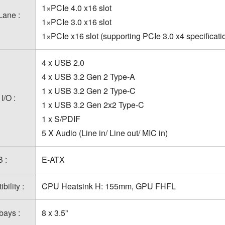
1×PCIe 4.0 x16 slot
Lane :
1×PCIe 3.0 x16 slot
1×PCIe x16 slot (supporting PCIe 3.0 x4 specificati
4 x USB 2.0
4 x USB 3.2 Gen 2 Type-A
1 x USB 3.2 Gen 2 Type-C
I/O :
1 x USB 3.2 Gen 2x2 Type-C
1 x S/PDIF
5 X Audio (Line in/ Line out/ MIC in)
 :
E-ATX
bility :
CPU Heatsink H: 155mm, GPU FHFL
bays :
8 x 3.5”