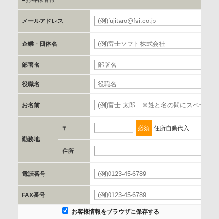
■お客様情報
b.第三者に提供される個人データの項目
メールアドレス
お客様のご氏名、フリガナ、企業・団体名、部署名、役職、
郵便番号、住所、電話番号、FAX番号、メールアドレス
企業・団体名
部署名
c.第三者への提供の手段または手法
書類の送付又は電子的な方法
役職名
お名前
d.提供先および管理者
当社とイベント/セミナーを共同で開催する企業/団体
〒
必須
住所自動代入
勤務地
e.個人情報取り扱いに関する契約
住所
当社と当該企業/団体とは、個人情報取扱に関する覚書の締結
電話番号
を行います。
FAX番号
委託の有無
お客様情報をブラウザに保存する