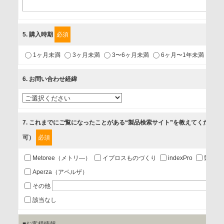
〒231-8008 神奈川県横浜市中区桜木町1-1
利用目的
5
. 購入時期
必須
1.当社が取り扱う商品・サービスに関するご案内
1ヶ月未満
3ヶ月未満
3〜6ヶ月未満
6ヶ月〜1年未満
未
2.当社が開催（主催・共催・協賛）するセミナーなど、各種イ
ベントのお知らせ
6
. お問い合わせ経緯
3.お客様の業務内容、及び興味、関心に応じた情報の提供
4.お客様満足度調査等のアンケートの依頼
5.お問い合わせまたはご依頼等への対応
7
. これまでにご覧になったことがある“製品検索サイト”を教えてください
可）
必須
第三者提供の有無
あり
Metoree（メトリ―）
イプロスものづくり
indexPro
製品ナ
Aperza（アペルザ）
a.個人情報の提供・利用目的
その他
当該企業/団体のサービス等のご案内及び当該企業/団体からの
該当なし
情報を提供するため