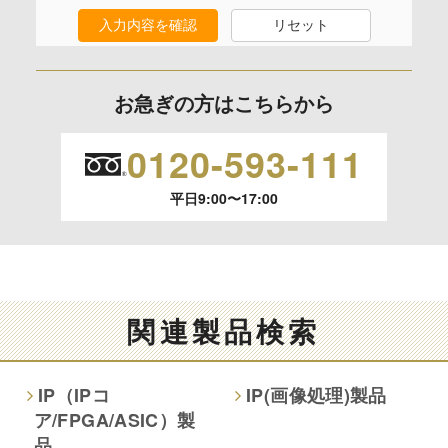
なし
入力内容を確認
リセット
保有個人データの開示等および問合わせ窓口について
ご本人からの求めにより、当社が保有する保有個人データの
お急ぎの方はこちらから
利用目的の通知、開示、内容の訂正、追加または削除、利用
の停止、消去および 第三者への提供の停止（「開示等」とい
0120-593-111
います。）に応じます。
平日9:00〜17:00
開示等のご請求は、下記お問い合わせ先窓口へご連絡願いま
す。
情報提供の任意性及び情報を与えなかった場合に本人に生じ
る結果
関連製品検索
情報提供は任意ですが、情報を提供しなかった場合、情報の
項目によってはお問い合わせ等に
IP（IPコ
IP(画像処理)製品
ご回答できない場合がございます。
ア/FPGA/ASIC）製
品