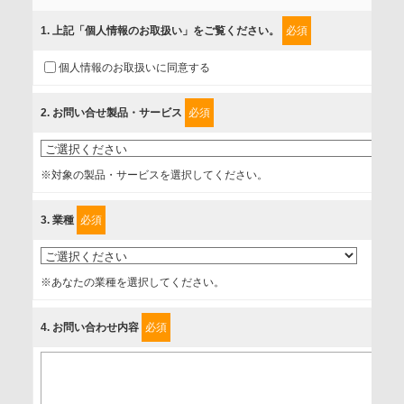
当社では、「個人情報保護方針」に基き、個人情報保護の取
組みを行っています。
1
. 上記「個人情報のお取扱い」をご覧ください。
必須
ご入力頂いたお客様の情報は、個人情報保護方針に則り適切
個人情報のお取扱いに同意する
に取扱い、これらで定める範囲内で、サービスの提供やご案
内等のために利用させていただいております。
2
. お問い合せ製品・サービス
必須
情報を提供されるお客様（本人）に対して、情報の収集目
的、管理者、提供の有無、情報提供の任意性や権利について
※対象の製品・サービスを選択してください。
確認し、当社への情報提供がお客様の懸念にならないよう
に、以下の同意を得たいと存じますので、宜しくお願い申し
3
. 業種
必須
上げます。
事業者名
※あなたの業種を選択してください。
富士ソフト株式会社
4
. お問い合わせ内容
必須
個人情報保護責任者
個人情報保護管理担当役員