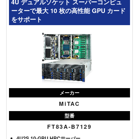
4U デュアルソケット スーパーコンピュ
ーターで最大 10 枚の高性能 GPU カード
をサポート
メーカー
MiTAC
型番
FT83A-B7129
4U2S 10-GPU HPCサーバー