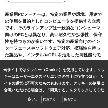
産業用PCメーカーは、特定の業界や環境、用途で
の使用を目的としたコンピュータを提供する企業
です。そのラインアップは一般的なコンシューマ
向けのPCとは異なり、高い耐久性や拡張性、保守
性を持つものが多いです。特定の産業向けのイン
ターフェースやソフトウェア対応、拡張性を持っ
た製品や、インテルやGPUを活用した高性能なモ
デルも提供されています。産業用PCは一般的なP
Cと比べて価格が高いといった違いもあります
当サイトではクッキー（Cookie）を使用しています。クッ
が、小型でありながらも長期的な稼働や厳しい環
キーはユーザーエクスペリエンスの向上に役立つほか、サ
境での動作を保証するための設計が施されていま
イトの運営に不可欠なものもあります。クッキーの使用に
す。
お探しの組み込み製品はキーワードで検索！
合意いただける場合は、「同意する」をクリックしてくだ
検索
さい。
同意する
拒否する