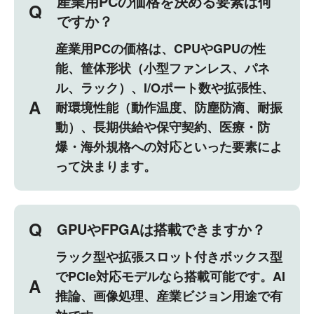
産業用PCの価格を決める要素は何
Q
ですか？
産業用PCの価格は、CPUやGPUの性
能、筐体形状（小型ファンレス、パネ
ル、ラック）、I/Oポート数や拡張性、
A
耐環境性能（動作温度、防塵防滴、耐振
動）、長期供給や保守契約、医療・防
爆・海外規格への対応といった要素によ
って決まります。
Q
GPUやFPGAは搭載できますか？
ラック型や拡張スロット付きボックス型
でPCIe対応モデルなら搭載可能です。AI
A
推論、画像処理、産業ビジョン用途で有