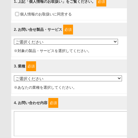
1
. 上記「個人情報のお取扱い」をご覧ください。
必須
ご入力頂いたお客様の情報は、個人情報保護方針に則り適切
個人情報のお取扱いに同意する
に取扱い、これらで定める範囲内で、サービスの提供やご案
内等のために利用させていただいております。
2
. お問い合せ製品・サービス
必須
情報を提供されるお客様（本人）に対して、情報の収集目
的、管理者、提供の有無、情報提供の任意性や権利について
※対象の製品・サービスを選択してください。
確認し、当社への情報提供がお客様の懸念にならないよう
に、以下の同意を得たいと存じますので、宜しくお願い申し
3
. 業種
必須
上げます。
事業者名
※あなたの業種を選択してください。
富士ソフト株式会社
4
. お問い合わせ内容
必須
個人情報保護責任者
個人情報保護管理担当役員
〒231-8008 神奈川県横浜市中区桜木町1-1