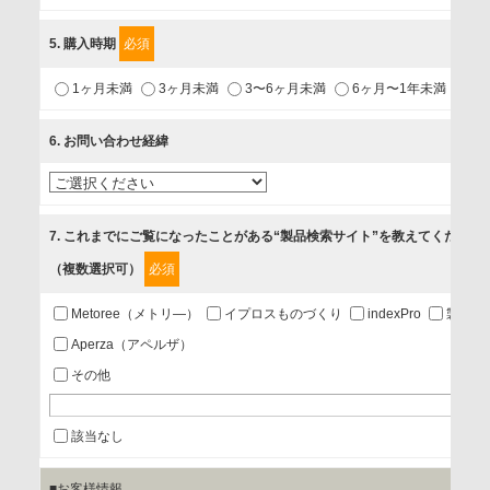
利用目的
5
. 購入時期
必須
1.当社が取り扱う商品・サービスに関するご案内
1ヶ月未満
3ヶ月未満
3〜6ヶ月未満
6ヶ月〜1年未満
未
2.当社が開催（主催・共催・協賛）するセミナーなど、各種イ
ベントのお知らせ
6
. お問い合わせ経緯
3.お客様の業務内容、及び興味、関心に応じた情報の提供
4.お客様満足度調査等のアンケートの依頼
5.お問い合わせまたはご依頼等への対応
7
. これまでにご覧になったことがある“製品検索サイト”を教えてください
（複数選択可）
必須
第三者提供の有無
あり
Metoree（メトリ—）
イプロスものづくり
indexPro
製品ナ
Aperza（アペルザ）
a.個人情報の提供・利用目的
その他
当該企業/団体のサービス等のご案内及び当該企業/団体からの
情報を提供するため
該当なし
■お客様情報
b.第三者に提供される個人データの項目