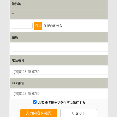
勤務地
保有個人データの開示等および問合わせ窓口について
〒
ご本人からの求めにより、当社が保有する保有個人データの
利用目的の通知、開示、内容の訂正、追加または削除、利用
必須
住所自動代入
の停止、消去および 第三者への提供の停止（「開示等」とい
います。）に応じます。
住所
開示等のご請求は、下記お問い合わせ先窓口へご連絡願いま
必
す。
電話番号
情報提供の任意性及び情報を与えなかった場合に本人に生じ
必
る結果
情報提供は任意ですが、情報を提供しなかった場合、情報の
FAX番号
項目によってはお問い合わせ等に
ご回答できない場合がございます。
お客様情報をブラウザに保存する
本人が容易に認識できない方法による取得
入力内容を確認
リセット
なし