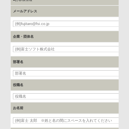
お客様のご氏名、フリガナ、企業・団体名、部署名、役職、
メールアドレス
郵便番号、住所、電話番号、FAX番号、メールアドレス
必
c.第三者への提供の手段または手法
企業・団体名
書類の送付又は電子的な方法
必
d.提供先および管理者
部署名
当社とイベント/セミナーを共同で開催する企業/団体
e.個人情報取り扱いに関する契約
役職名
当社と当該企業/団体とは、個人情報取扱に関する覚書の締結
を行います。
お名前
委託の有無
なし
必