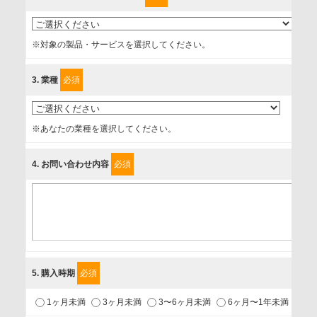
情報を提供されるお客様（本人）に対して、情報の収集目
的、管理者、提供の有無、情報提供の任意性や権利について
※対象の製品・サービスを選択してください。
確認し、当社への情報提供がお客様の懸念にならないよう
に、以下の同意を得たいと存じますので、宜しくお願い申し
3
. 業種
必須
上げます。
事業者名
※あなたの業種を選択してください。
富士ソフト株式会社
4
. お問い合わせ内容
必須
個人情報保護責任者
個人情報保護管理担当役員
〒231-8008 神奈川県横浜市中区桜木町1-1
利用目的
5
. 購入時期
必須
1.当社が取り扱う商品・サービスに関するご案内
1ヶ月未満
3ヶ月未満
3〜6ヶ月未満
6ヶ月〜1年未満
未
2.当社が開催（主催・共催・協賛）するセミナーなど、各種イ