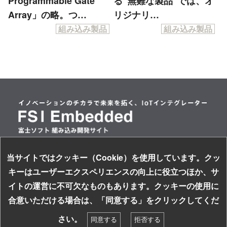
Programmable Gate
る”無難な製品”では、オ
Array」の略。つ…
リジナリ…
組み込み製品
組み込み製品
当サイトではクッキー（Cookie）を使用しています。クッ
情報セキュリティ基本方針
キーはユーザーエクスペリエンスの向上に役立つほか、サ
個人情報保護方針
イトの運営に不可欠なものもあります。クッキーの使用に
サイトのご利用について
お探しの組み込み製品はキーワードで検索！
合意いただける場合は、「同意する」をクリックしてくだ
ソーシャルメディアガイドライン
検索
さい。
同意する
拒否する