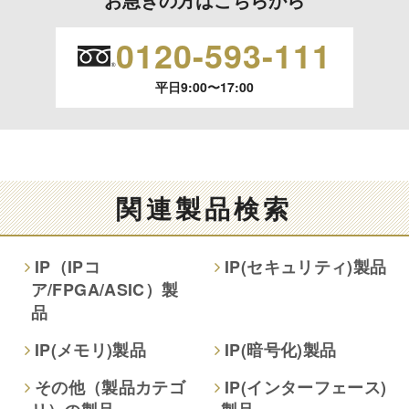
の停止、消去および 第三者への提供の停止（「開示等」とい
います。）に応じます。
0120-593-111
開示等のご請求は、下記お問い合わせ先窓口へご連絡願いま
平日9:00〜17:00
す。
情報提供の任意性及び情報を与えなかった場合に本人に生じ
る結果
情報提供は任意ですが、情報を提供しなかった場合、情報の
関連製品検索
項目によってはお問い合わせ等に
ご回答できない場合がございます。
IP（IPコ
IP(セキュリティ)製品
ア/FPGA/ASIC）製
本人が容易に認識できない方法による取得
品
なし
IP(メモリ)製品
IP(暗号化)製品
個人情報保護への取り組み
その他（製品カテゴ
IP(インターフェース)