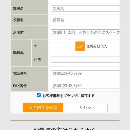
c.第三者への提供の手段または手法
部署名
書類の送付又は電子的な方法
役職名
d.提供先および管理者
お名前
必
当社とイベント/セミナーを共同で開催する企業/団体
〒
必須
住所自動代入
e.個人情報取り扱いに関する契約
勤務地
当社と当該企業/団体とは、個人情報取扱に関する覚書の締結
住所
必
を行います。
電話番号
必
委託の有無
FAX番号
なし
お客様情報をブラウザに保存する
入力内容を確認
リセット
保有個人データの開示等および問合わせ窓口について
ご本人からの求めにより、当社が保有する保有個人データの
利用目的の通知、開示、内容の訂正、追加または削除、利用
お急ぎの方はこちらから