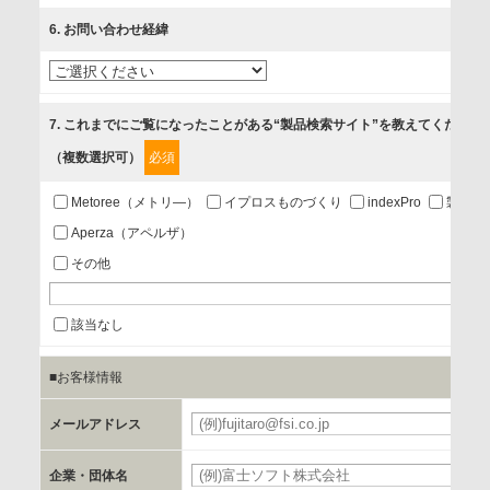
ベントのお知らせ
6
. お問い合わせ経緯
3.お客様の業務内容、及び興味、関心に応じた情報の提供
4.お客様満足度調査等のアンケートの依頼
5.お問い合わせまたはご依頼等への対応
7
. これまでにご覧になったことがある“製品検索サイト”を教えてください
（複数選択可）
必須
第三者提供の有無
あり
Metoree（メトリ—）
イプロスものづくり
indexPro
製品ナ
Aperza（アペルザ）
a.個人情報の提供・利用目的
その他
当該企業/団体のサービス等のご案内及び当該企業/団体からの
情報を提供するため
該当なし
■お客様情報
b.第三者に提供される個人データの項目
お客様のご氏名、フリガナ、企業・団体名、部署名、役職、
メールアドレス
必
郵便番号、住所、電話番号、FAX番号、メールアドレス
企業・団体名
必