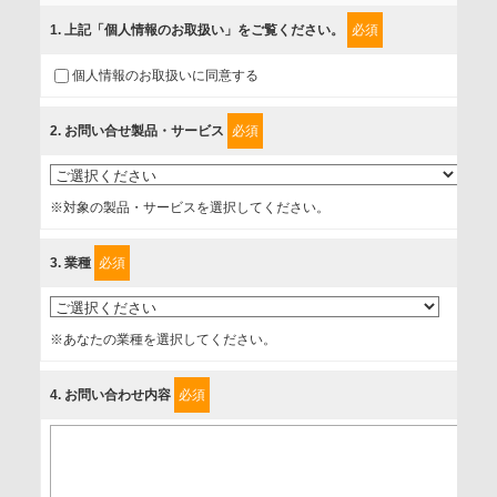
組みを行っています。
1
. 上記「個人情報のお取扱い」をご覧ください。
必須
ご入力頂いたお客様の情報は、個人情報保護方針に則り適切
個人情報のお取扱いに同意する
に取扱い、これらで定める範囲内で、サービスの提供やご案
内等のために利用させていただいております。
2
. お問い合せ製品・サービス
必須
情報を提供されるお客様（本人）に対して、情報の収集目
的、管理者、提供の有無、情報提供の任意性や権利について
※対象の製品・サービスを選択してください。
確認し、当社への情報提供がお客様の懸念にならないよう
に、以下の同意を得たいと存じますので、宜しくお願い申し
3
. 業種
必須
上げます。
事業者名
※あなたの業種を選択してください。
富士ソフト株式会社
4
. お問い合わせ内容
必須
個人情報保護責任者
個人情報保護管理担当役員
〒231-8008 神奈川県横浜市中区桜木町1-1