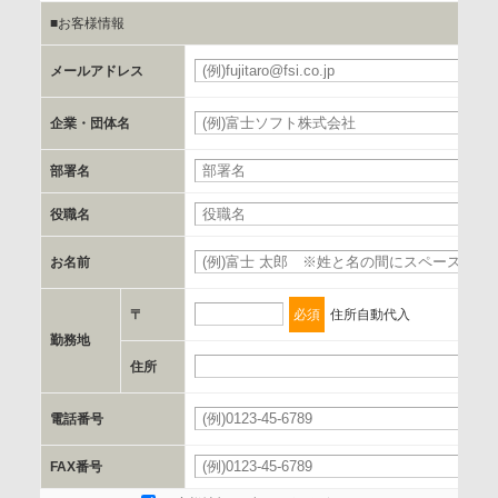
■お客様情報
b.第三者に提供される個人データの項目
お客様のご氏名、フリガナ、企業・団体名、部署名、役職、
メールアドレス
必
郵便番号、住所、電話番号、FAX番号、メールアドレス
企業・団体名
必
c.第三者への提供の手段または手法
部署名
書類の送付又は電子的な方法
役職名
d.提供先および管理者
お名前
必
当社とイベント/セミナーを共同で開催する企業/団体
〒
必須
住所自動代入
e.個人情報取り扱いに関する契約
勤務地
当社と当該企業/団体とは、個人情報取扱に関する覚書の締結
住所
必
を行います。
電話番号
必
委託の有無
FAX番号
なし