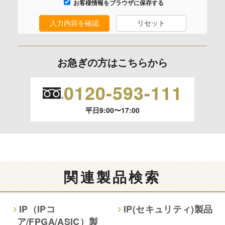
お客様情報をブラウザに保存する
入力内容を確認
リセット
保有個人データの開示等および問合わせ窓口について
ご本人からの求めにより、当社が保有する保有個人データの
利用目的の通知、開示、内容の訂正、追加または削除、利用
お急ぎの方はこちらから
の停止、消去および 第三者への提供の停止（「開示等」とい
います。）に応じます。
0120-593-111
開示等のご請求は、下記お問い合わせ先窓口へご連絡願いま
平日9:00〜17:00
す。
情報提供の任意性及び情報を与えなかった場合に本人に生じ
る結果
情報提供は任意ですが、情報を提供しなかった場合、情報の
関連製品検索
項目によってはお問い合わせ等に
ご回答できない場合がございます。
IP（IPコ
IP(セキュリティ)製品
ア/FPGA/ASIC）製
本人が容易に認識できない方法による取得