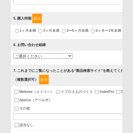
利用目的
5
. 購入時期
必須
1.当社が取り扱う商品・サービスに関するご案内
1ヶ月未満
3ヶ月未満
3〜6ヶ月未満
6ヶ月〜1年未満
未
2.当社が開催（主催・共催・協賛）するセミナーなど、各種イ
ベントのお知らせ
6
. お問い合わせ経緯
3.お客様の業務内容、及び興味、関心に応じた情報の提供
4.お客様満足度調査等のアンケートの依頼
5.お問い合わせまたはご依頼等への対応
7
. これまでにご覧になったことがある“製品検索サイト”を教えてください
（複数選択可）
必須
第三者提供の有無
あり
Metoree（メトリ—）
イプロスものづくり
indexPro
製品ナ
Aperza（アペルザ）
a.個人情報の提供・利用目的
その他
当該企業/団体のサービス等のご案内及び当該企業/団体からの
情報を提供するため
該当なし