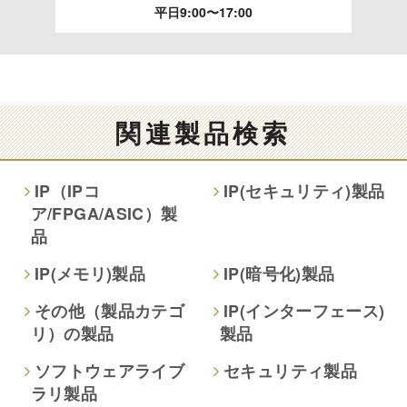
平日9:00〜17:00
す。
情報提供の任意性及び情報を与えなかった場合に本人に生じ
る結果
情報提供は任意ですが、情報を提供しなかった場合、情報の
関連製品検索
項目によってはお問い合わせ等に
ご回答できない場合がございます。
IP（IPコ
IP(セキュリティ)製品
ア/FPGA/ASIC）製
本人が容易に認識できない方法による取得
品
なし
IP(メモリ)製品
IP(暗号化)製品
個人情報保護への取り組み
その他（製品カテゴ
IP(インターフェース)
リ）の製品
製品
ソフトウェアライブ
セキュリティ製品
ラリ製品