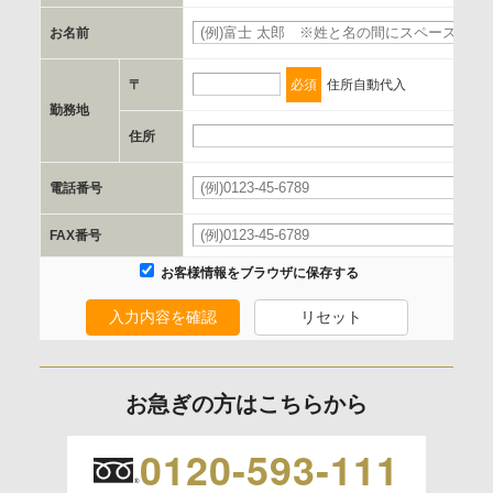
d.提供先および管理者
お名前
必
当社とイベント/セミナーを共同で開催する企業/団体
〒
必須
住所自動代入
e.個人情報取り扱いに関する契約
勤務地
当社と当該企業/団体とは、個人情報取扱に関する覚書の締結
住所
必
を行います。
電話番号
必
委託の有無
FAX番号
なし
お客様情報をブラウザに保存する
入力内容を確認
リセット
保有個人データの開示等および問合わせ窓口について
ご本人からの求めにより、当社が保有する保有個人データの
利用目的の通知、開示、内容の訂正、追加または削除、利用
お急ぎの方はこちらから
の停止、消去および 第三者への提供の停止（「開示等」とい
います。）に応じます。
0120-593-111
開示等のご請求は、下記お問い合わせ先窓口へご連絡願いま