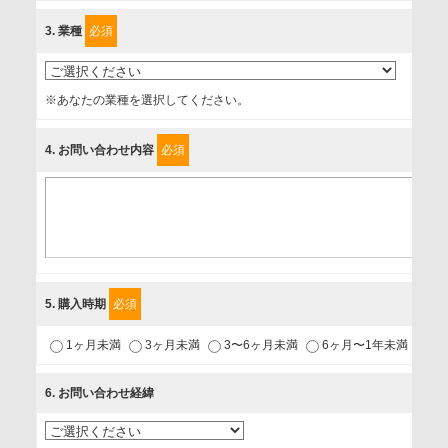
に、以下の同意を得たいと存じますので、宜しくお願い申し
3
. 業種
必須
上げます。
事業者名
※あなたの業種を選択してください。
富士ソフト株式会社
4
. お問い合わせ内容
必須
個人情報保護責任者
個人情報保護管理担当役員
〒231-8008 神奈川県横浜市中区桜木町1-1
利用目的
5
. 購入時期
必須
1.当社が取り扱う商品・サービスに関するご案内
1ヶ月未満
3ヶ月未満
3〜6ヶ月未満
6ヶ月〜1年未満
未
2.当社が開催（主催・共催・協賛）するセミナーなど、各種イ
ベントのお知らせ
6
. お問い合わせ経緯
3.お客様の業務内容、及び興味、関心に応じた情報の提供
4.お客様満足度調査等のアンケートの依頼