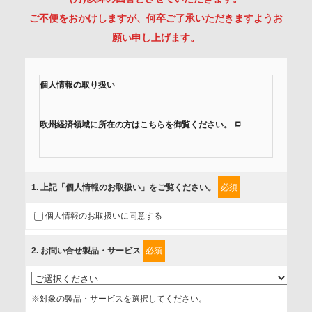
ご不便をおかけしますが、何卒ご了承いただきますようお
願い申し上げます。
個人情報の取り扱い
欧州経済領域に所在の方はこちらを御覧ください。
当社では、「個人情報保護方針」に基き、個人情報保護の取
組みを行っています。
1
. 上記「個人情報のお取扱い」をご覧ください。
必須
ご入力頂いたお客様の情報は、個人情報保護方針に則り適切
個人情報のお取扱いに同意する
に取扱い、これらで定める範囲内で、サービスの提供やご案
内等のために利用させていただいております。
2
. お問い合せ製品・サービス
必須
情報を提供されるお客様（本人）に対して、情報の収集目
的、管理者、提供の有無、情報提供の任意性や権利について
※対象の製品・サービスを選択してください。
確認し、当社への情報提供がお客様の懸念にならないよう