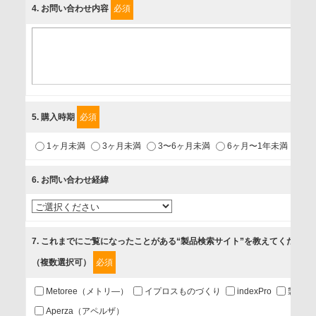
4
. お問い合わせ内容
必須
個人情報保護責任者
個人情報保護管理担当役員
〒231-8008 神奈川県横浜市中区桜木町1-1
利用目的
5
. 購入時期
必須
1.当社が取り扱う商品・サービスに関するご案内
1ヶ月未満
3ヶ月未満
3〜6ヶ月未満
6ヶ月〜1年未満
未
2.当社が開催（主催・共催・協賛）するセミナーなど、各種イ
ベントのお知らせ
6
. お問い合わせ経緯
3.お客様の業務内容、及び興味、関心に応じた情報の提供
4.お客様満足度調査等のアンケートの依頼
5.お問い合わせまたはご依頼等への対応
7
. これまでにご覧になったことがある“製品検索サイト”を教えてください
（複数選択可）
必須
第三者提供の有無
あり
Metoree（メトリ—）
イプロスものづくり
indexPro
製品ナ
Aperza（アペルザ）