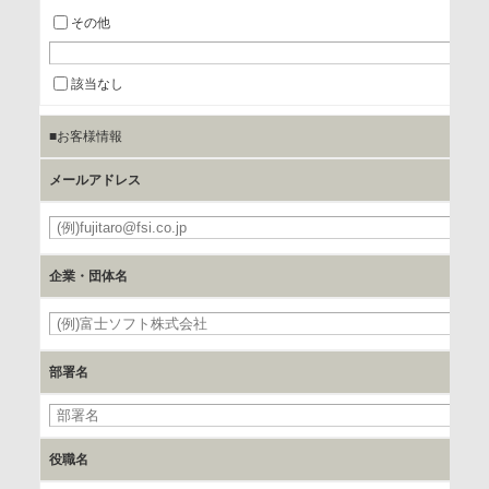
a.個人情報の提供・利用目的
その他
当該企業/団体のサービス等のご案内及び当該企業/団体からの
情報を提供するため
該当なし
■お客様情報
b.第三者に提供される個人データの項目
お客様のご氏名、フリガナ、企業・団体名、部署名、役職、
メールアドレス
郵便番号、住所、電話番号、FAX番号、メールアドレス
必
c.第三者への提供の手段または手法
企業・団体名
書類の送付又は電子的な方法
必
d.提供先および管理者
部署名
当社とイベント/セミナーを共同で開催する企業/団体
e.個人情報取り扱いに関する契約
役職名
当社と当該企業/団体とは、個人情報取扱に関する覚書の締結