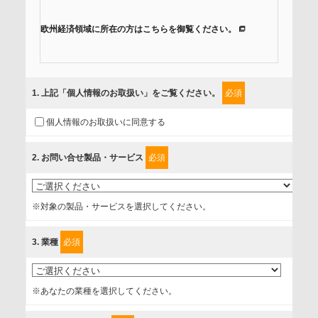
欧州経済領域に所在の方はこちらを御覧ください。
当社では、「個人情報保護方針」に基き、個人情報保護の取
組みを行っています。
1
. 上記「個人情報のお取扱い」をご覧ください。
必須
ご入力頂いたお客様の情報は、個人情報保護方針に則り適切
個人情報のお取扱いに同意する
に取扱い、これらで定める範囲内で、サービスの提供やご案
内等のために利用させていただいております。
2
. お問い合せ製品・サービス
必須
情報を提供されるお客様（本人）に対して、情報の収集目
的、管理者、提供の有無、情報提供の任意性や権利について
※対象の製品・サービスを選択してください。
確認し、当社への情報提供がお客様の懸念にならないよう
に、以下の同意を得たいと存じますので、宜しくお願い申し
3
. 業種
必須
上げます。
事業者名
※あなたの業種を選択してください。
富士ソフト株式会社