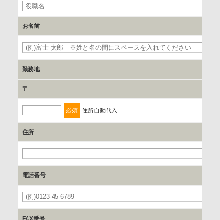
を行います。
お名前
委託の有無
なし
必
勤務地
保有個人データの開示等および問合わせ窓口について
〒
ご本人からの求めにより、当社が保有する保有個人データの
利用目的の通知、開示、内容の訂正、追加または削除、利用
必須
住所自動代入
の停止、消去および 第三者への提供の停止（「開示等」とい
います。）に応じます。
住所
開示等のご請求は、下記お問い合わせ先窓口へご連絡願いま
必
す。
電話番号
情報提供の任意性及び情報を与えなかった場合に本人に生じ
必
る結果
情報提供は任意ですが、情報を提供しなかった場合、情報の
FAX番号