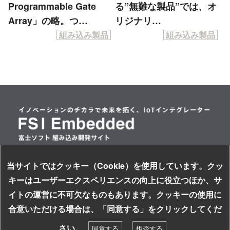
Programmable Gate
る”無難な製品”では、オ
Array」の略。つ…
リジナリ…
組み込み製品
組み込み製品
当サイトではクッキー（Cookie）を使用しています。クッ
情報セキュリティ基本方針
キーはユーザーエクスペリエンスの向上に役立つほか、サ
個人情報保護方針
イトの運営に不可欠なものもあります。クッキーの使用に
サイトのご利用について
お探しの組み込み製品はキーワードで検索！
合意いただける場合は、「同意する」をクリックしてくだ
ソーシャルメディアガイドライン
検索
さい。
同意する
拒否する