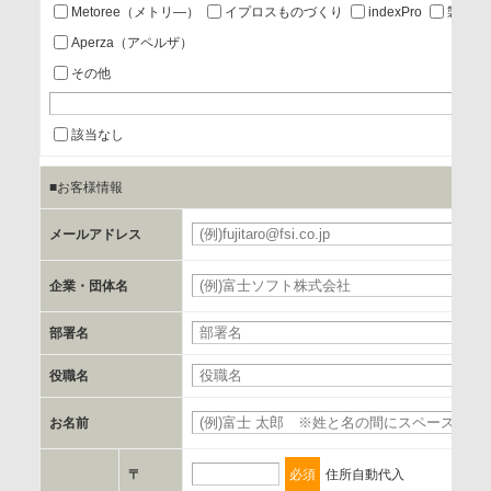
あり
Metoree（メトリ—）
イプロスものづくり
indexPro
製品ナ
Aperza（アペルザ）
a.個人情報の提供・利用目的
その他
当該企業/団体のサービス等のご案内及び当該企業/団体からの
情報を提供するため
該当なし
■お客様情報
b.第三者に提供される個人データの項目
お客様のご氏名、フリガナ、企業・団体名、部署名、役職、
メールアドレス
必
郵便番号、住所、電話番号、FAX番号、メールアドレス
企業・団体名
必
c.第三者への提供の手段または手法
部署名
書類の送付又は電子的な方法
役職名
d.提供先および管理者
お名前
必
当社とイベント/セミナーを共同で開催する企業/団体
〒
必須
住所自動代入