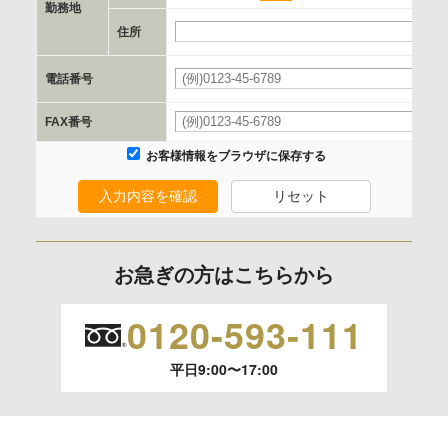
e.個人情報取り扱いに関する契約
勤務地
当社と当該企業/団体とは、個人情報取扱に関する覚書の締結
住所
必
を行います。
電話番号
必
委託の有無
FAX番号
なし
お客様情報をブラウザに保存する
入力内容を確認
リセット
保有個人データの開示等および問合わせ窓口について
ご本人からの求めにより、当社が保有する保有個人データの
利用目的の通知、開示、内容の訂正、追加または削除、利用
お急ぎの方はこちらから
の停止、消去および 第三者への提供の停止（「開示等」とい
います。）に応じます。
0120-593-111
開示等のご請求は、下記お問い合わせ先窓口へご連絡願いま
平日9:00〜17:00
す。
情報提供の任意性及び情報を与えなかった場合に本人に生じ