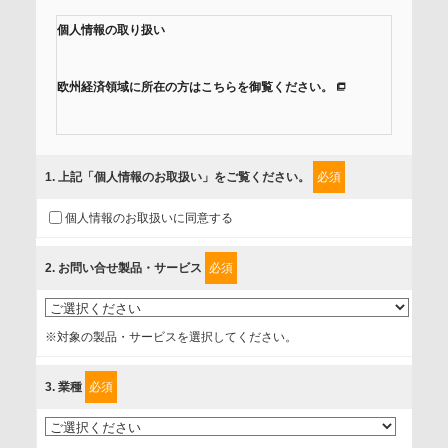
個人情報の取り扱い
欧州経済領域に所在の方はこちらを御覧ください。
当社では、「個人情報保護方針」に基き、個人情報保護の取
組みを行っています。
1
. 上記「個人情報のお取扱い」をご覧ください。
必須
ご入力頂いたお客様の情報は、個人情報保護方針に則り適切
個人情報のお取扱いに同意する
に取扱い、これらで定める範囲内で、サービスの提供やご案
内等のために利用させていただいております。
2
. お問い合せ製品・サービス
必須
情報を提供されるお客様（本人）に対して、情報の収集目
的、管理者、提供の有無、情報提供の任意性や権利について
※対象の製品・サービスを選択してください。
確認し、当社への情報提供がお客様の懸念にならないよう
に、以下の同意を得たいと存じますので、宜しくお願い申し
3
. 業種
必須
上げます。