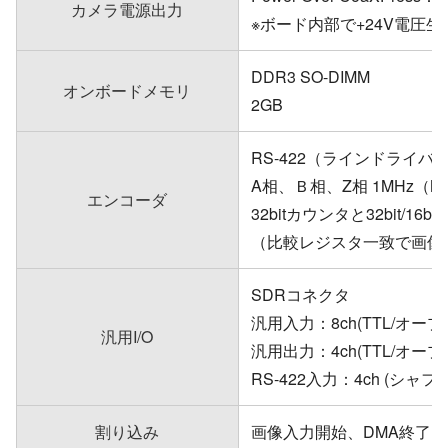
カメラ電源出力
※ボード内部で+24V電圧生
DDR3 SO-DIMM
オンボードメモリ
2GB
RS-422（ラインドライバ
A相、Ｂ相、Z相 1MHz（M
エンコーダ
32bitカウンタと32bit/1
（比較レジスタ一致で画像
SDRコネクタ
汎用入力：8ch(TTL/オ
汎用I/O
汎用出力：4ch(TTL/オ
RS-422入力：4ch (シャ
割り込み
画像入力開始、DMA終了、G