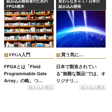
組み込み開発者のための
変わらなきゃっ！日本の
FPGA教本
組み込み開発
FPGA入門
買う気に…
FPGAとは「Field
日本で製造されてい
Programmable Gate
る”無難な製品”では、オ
Array」の略。つ…
リジナリ…
組み込み製品
組み込み製品