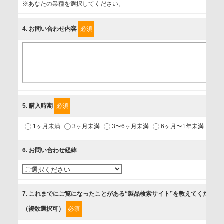
事業者名
※あなたの業種を選択してください。
富士ソフト株式会社
4
. お問い合わせ内容
必須
個人情報保護責任者
個人情報保護管理担当役員
〒231-8008 神奈川県横浜市中区桜木町1-1
利用目的
5
. 購入時期
必須
1.当社が取り扱う商品・サービスに関するご案内
1ヶ月未満
3ヶ月未満
3〜6ヶ月未満
6ヶ月〜1年未満
未
2.当社が開催（主催・共催・協賛）するセミナーなど、各種イ
ベントのお知らせ
6
. お問い合わせ経緯
3.お客様の業務内容、及び興味、関心に応じた情報の提供
4.お客様満足度調査等のアンケートの依頼
5.お問い合わせまたはご依頼等への対応
7
. これまでにご覧になったことがある“製品検索サイト”を教えてください
（複数選択可）
必須
第三者提供の有無