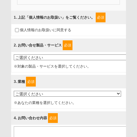
当社では、「個人情報保護方針」に基き、個人情報保護の取
組みを行っています。
1
. 上記「個人情報のお取扱い」をご覧ください。
必須
ご入力頂いたお客様の情報は、個人情報保護方針に則り適切
個人情報のお取扱いに同意する
に取扱い、これらで定める範囲内で、サービスの提供やご案
内等のために利用させていただいております。
2
. お問い合せ製品・サービス
必須
情報を提供されるお客様（本人）に対して、情報の収集目
的、管理者、提供の有無、情報提供の任意性や権利について
※対象の製品・サービスを選択してください。
確認し、当社への情報提供がお客様の懸念にならないよう
に、以下の同意を得たいと存じますので、宜しくお願い申し
3
. 業種
必須
上げます。
事業者名
※あなたの業種を選択してください。
富士ソフト株式会社
4
. お問い合わせ内容
必須
個人情報保護責任者
個人情報保護管理担当役員