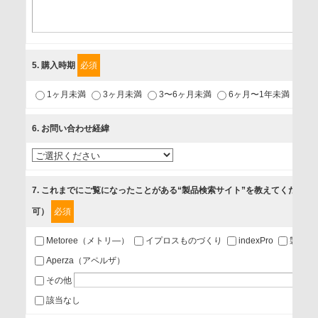
〒231-8008 神奈川県横浜市中区桜木町1-1
利用目的
5
. 購入時期
必須
1.当社が取り扱う商品・サービスに関するご案内
1ヶ月未満
3ヶ月未満
3〜6ヶ月未満
6ヶ月〜1年未満
未
2.当社が開催（主催・共催・協賛）するセミナーなど、各種イ
ベントのお知らせ
6
. お問い合わせ経緯
3.お客様の業務内容、及び興味、関心に応じた情報の提供
4.お客様満足度調査等のアンケートの依頼
5.お問い合わせまたはご依頼等への対応
7
. これまでにご覧になったことがある“製品検索サイト”を教えてください
可）
必須
第三者提供の有無
あり
Metoree（メトリ―）
イプロスものづくり
indexPro
製品ナ
Aperza（アペルザ）
a.個人情報の提供・利用目的
その他
当該企業/団体のサービス等のご案内及び当該企業/団体からの
該当なし
情報を提供するため