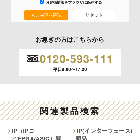
お客様情報をブラウザに保存する
なし
入力内容を確認
リセット
保有個人データの開示等および問合わせ窓口について
ご本人からの求めにより、当社が保有する保有個人データの
お急ぎの方はこちらから
利用目的の通知、開示、内容の訂正、追加または削除、利用
の停止、消去および 第三者への提供の停止（「開示等」とい
0120-593-111
います。）に応じます。
平日9:00〜17:00
開示等のご請求は、下記お問い合わせ先窓口へご連絡願いま
す。
情報提供の任意性及び情報を与えなかった場合に本人に生じ
る結果
関連製品検索
情報提供は任意ですが、情報を提供しなかった場合、情報の
項目によってはお問い合わせ等に
IP（IPコ
IP(インターフェース)
ご回答できない場合がございます。
ア/FPGA/ASIC）製
製品