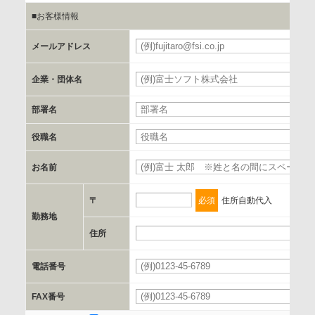
■お客様情報
b.第三者に提供される個人データの項目
メールアドレス
お客様のご氏名、フリガナ、企業・団体名、部署名、役職、
郵便番号、住所、電話番号、FAX番号、メールアドレス
企業・団体名
部署名
c.第三者への提供の手段または手法
書類の送付又は電子的な方法
役職名
お名前
d.提供先および管理者
当社とイベント/セミナーを共同で開催する企業/団体
〒
必須
住所自動代入
勤務地
e.個人情報取り扱いに関する契約
住所
当社と当該企業/団体とは、個人情報取扱に関する覚書の締結
電話番号
を行います。
FAX番号
委託の有無